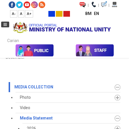
|
|
|
BM
EN
A-
A
A+
Carian...
Home
Media
Media Collection
Media Statement
2021
December
MEDIA COLLECTION
Photo
Video
Media Statement
2026