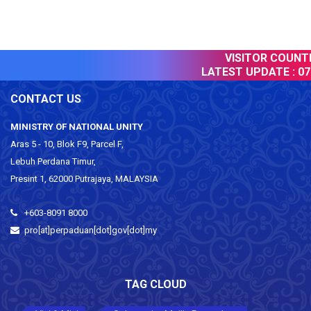
VISITOR COUNTER
LATEST UPDATE :
07 
CONTACT US
MINISTRY OF NATIONAL UNITY
Aras 5 - 10, Blok F9, Parcel F,
Lebuh Perdana Timur,
Presint 1, 62000 Putrajaya, MALAYSIA
+603-8091 8000
pro[at]perpaduan[dot]gov[dot]my
TAG CLOUD