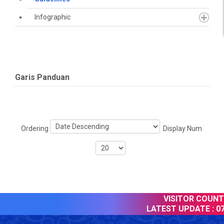
Infographic
Garis Panduan
Ordering
Display Num
VISITOR COUNTE
LATEST UPDATE :
07