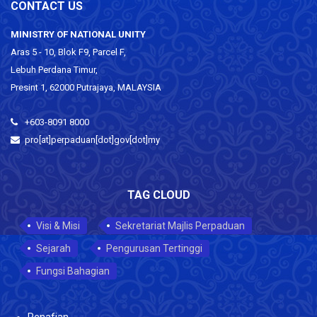
CONTACT US
MINISTRY OF NATIONAL UNITY
Aras 5 - 10, Blok F9, Parcel F,
Lebuh Perdana Timur,
Presint 1, 62000 Putrajaya, MALAYSIA
+603-8091 8000
pro[at]perpaduan[dot]gov[dot]my
TAG CLOUD
Visi & Misi
Sekretariat Majlis Perpaduan
Sejarah
Pengurusan Tertinggi
Fungsi Bahagian
Penafian