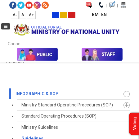
|
|
|
BM
EN
A-
A
A+
Carian...
Home
Infographic & SOP
Guidelines
Garis Panduan
Garis
Panduan
INFOGRAPHIC & SOP
Ministry Standard Operating Procedures (SOP)
Standard Operating Procedures (SOP)
Voting
Ministry Guidelines
Guidelines