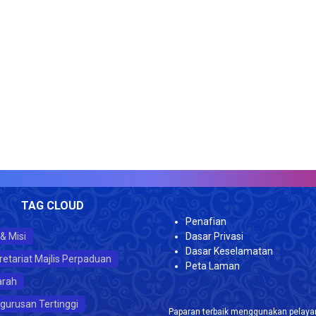
TAG CLOUD
Penafian
 & Misi
Dasar Privasi
Dasar Keselamatan
retariat Majlis Perpaduan
Peta Laman
arah
gurusan Tertinggi
Paparan terbaik menggunakan pelayar