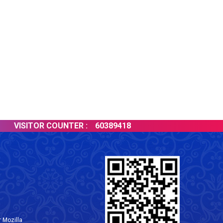
VISITOR COUNTER :
60389418
 Mozilla