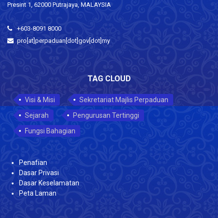
Presint 1, 62000 Putrajaya, MALAYSIA
+603-8091 8000
pro[at]perpaduan[dot]gov[dot]my
TAG CLOUD
Visi & Misi
Sekretariat Majlis Perpaduan
Sejarah
Pengurusan Tertinggi
Fungsi Bahagian
Penafian
Dasar Privasi
Dasar Keselamatan
Peta Laman