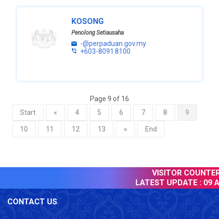
KOSONG
Penolong Setiausaha
-@perpaduan.gov.my
+603-8091 8100
Page 9 of 16
Start
«
4
5
6
7
8
9
10
11
12
13
»
End
VISITOR COUNTER :
LATEST UPDATE :
09 Au
CONTACT US