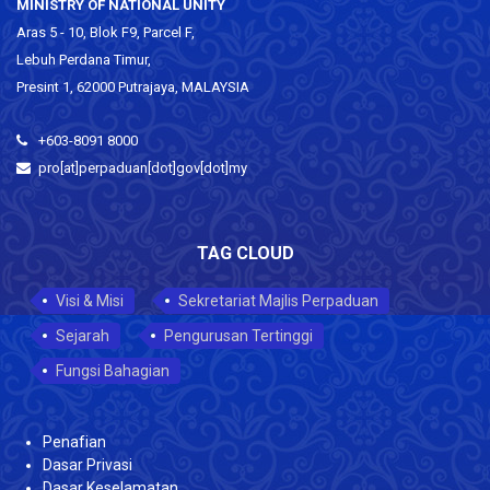
MINISTRY OF NATIONAL UNITY
Aras 5 - 10, Blok F9, Parcel F,
Lebuh Perdana Timur,
Presint 1, 62000 Putrajaya, MALAYSIA
+603-8091 8000
pro[at]perpaduan[dot]gov[dot]my
TAG CLOUD
Visi & Misi
Sekretariat Majlis Perpaduan
Sejarah
Pengurusan Tertinggi
Fungsi Bahagian
Penafian
Dasar Privasi
Dasar Keselamatan