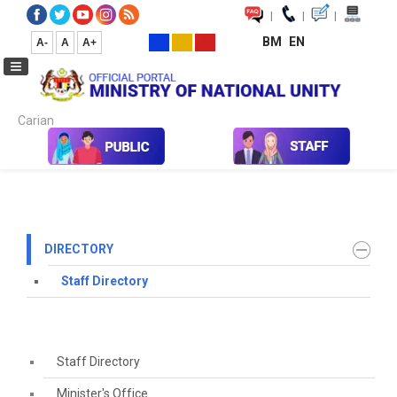
|
|
|
BM
EN
A-
A
A+
Carian...
Home
Contact Us
Directory
Staff Directory
DIRECTORY
Staff Directory
Staff Directory
Minister's Office