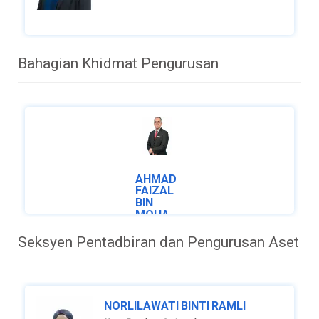
Bahagian Khidmat Pengurusan
AHMAD
FAIZAL
BIN
MOHAMAD
Setiausaha
Seksyen Pentadbiran dan Pengurusan Aset
Bahagian
ahmad.faizal@perpaduan.gov.my
+603-
8091 8042
NORLILAWATI BINTI RAMLI