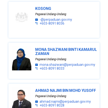
MUHAMAD
Penasihat
KOSONG
Undang-
Pegawai Undang-Undang
-@perpaduan.gov.my
Undang
+603-8091 8036
shakirah.muhamad@perpaduan.gov.my
+603-
8091 8032
MONA SHAZWANI BINTI KAMARUL
ZAMAN
Pegawai Undang-Undang
mona.shazwani@perpaduan.gov.my
+603-8091 8033
AHMAD NAJMI BIN MOHD YUSOFF
Pegawai Undang-Undang
ahmad.najmi@perpaduan.gov.my
+603-8091 8028