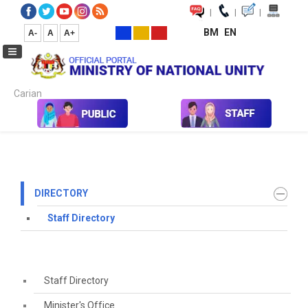
|
|
|
BM
EN
A-
A
A+
Carian...
Home
Contact Us
Directory
Staff Directory
DIRECTORY
Staff Directory
Staff Directory
Minister's Office