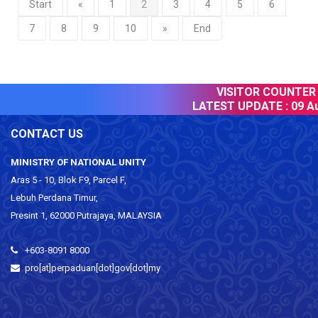
Start
«
1
2
3
4
5
6
7
8
9
10
»
End
VISITOR COUNTER :
LATEST UPDATE :
09 Aug
CONTACT US
MINISTRY OF NATIONAL UNITY
Aras 5 - 10, Blok F9, Parcel F,
Lebuh Perdana Timur,
Presint 1, 62000 Putrajaya, MALAYSIA
+603-8091 8000
pro[at]perpaduan[dot]gov[dot]my