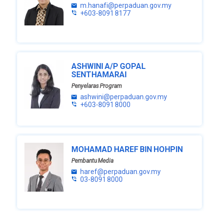
m.hanafi@perpaduan.gov.my
+603-8091 8177
ASHWINI A/P GOPAL
SENTHAMARAI
Penyelaras Program
ashwini@perpaduan.gov.my
+603-8091 8000
MOHAMAD HAREF BIN HOHPIN
Pembantu Media
haref@perpaduan.gov.my
03-8091 8000