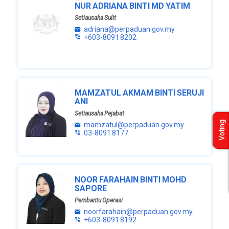
NUR ADRIANA BINTI MD YATIM
Setiausaha Sulit
adriana@perpaduan.gov.my
+603-8091 8202
MAMZATUL AKMAM BINTI SERUJI
ANI
Setiausaha Pejabat
Voting
mamzatul@perpaduan.gov.my
03-8091 8177
NOOR FARAHAIN BINTI MOHD
SAPORE
Pembantu Operasi
noorfarahain@perpaduan.gov.my
+603-8091 8192