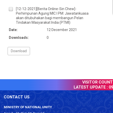
[12-12-2021][Berita Online-Sin Chew]-
Perhimpunan Agung MIC I PM: Jawatankuasa
akan ditubuhakan bagi membangun Pelan
Tindakan Masyarakat India (PTMI)
Date:
12 December 2021
Downloads:
0
VISITOR COUNTE
LATEST UPDATE :
09
CONTACT US
MINISTRY OF NATIONAL UNITY