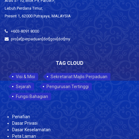
Aras 5 - 10, Blok F9, Parcel F,
Lebuh Perdana Timur,
Presint 1, 62000 Putrajaya, MALAYSIA
+603-8091 8000
pro[at]perpaduan[dot]gov[dot]my
TAG CLOUD
Visi & Misi
Sekretariat Majlis Perpaduan
Sejarah
Pengurusan Tertinggi
Fungsi Bahagian
Penafian
Dasar Privasi
Dasar Keselamatan
Peta Laman