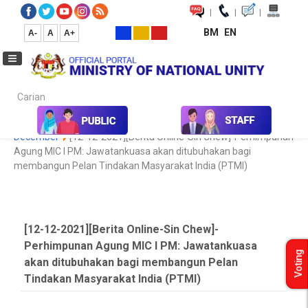
|
|
|
BM
EN
A-
A
A+
Carian...
Home
Media
Media Collection
Newspaper Cutting
2020
December
[12-12-2021][Berita Online-Sin Chew]-Perhimpunan
Agung MIC I PM: Jawatankuasa akan ditubuhakan bagi
membangun Pelan Tindakan Masyarakat India (PTMI)
[12-12-2021][Berita Online-Sin Chew]-
Perhimpunan Agung MIC I PM: Jawatankuasa
Voting
akan ditubuhakan bagi membangun Pelan
Tindakan Masyarakat India (PTMI)