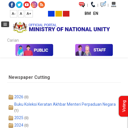
|
|
|
BM
EN
A-
A
A+
Carian...
Home
Media
Media Collection
Newspaper Cutting
2021
Newspaper Cutting
2026
(0)
Voting
Buku Koleksi Keratan Akhbar Menteri Perpaduan Negara
(1)
2025
(0)
2024
(0)