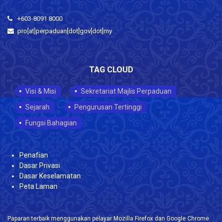
+603-8091 8000
pro[at]perpaduan[dot]gov[dot]my
TAG CLOUD
Visi & Misi
Sekretariat Majlis Perpaduan
Sejarah
Pengurusan Tertinggi
Fungsi Bahagian
Penafian
Dasar Privasi
Dasar Keselamatan
Peta Laman
Paparan terbaik menggunakan pelayar Mozilla Firefox dan Google Chrome