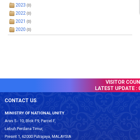
2023
(0)
2022
(0)
2021
(0)
2020
(0)
VISITOR COUNT
LATEST UPDATE :
0
CONTACT US
MINISTRY OF NATIONAL UNITY
Aras 5 - 10, Blok F9, Parcel F,
Lebuh Perdana Timur,
Presint 1, 62000 Putrajaya, MALAYSIA