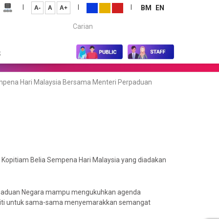
|
|
|
BM
EN
A-
A
A+
Carian...
S
mpena Hari Malaysia Bersama Menteri Perpaduan
Kopitiam Belia Sempena Hari Malaysia yang diadakan
paduan Negara mampu mengukuhkan agenda
uniti untuk sama-sama menyemarakkan semangat