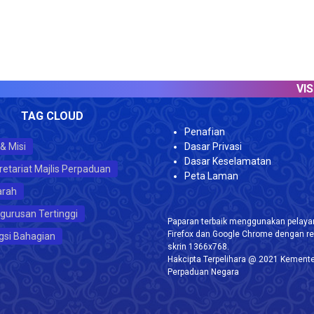
VISITOR C
TAG CLOUD
Penafian
 & Misi
Dasar Privasi
Dasar Keselamatan
retariat Majlis Perpaduan
Peta Laman
arah
gurusan Tertinggi
Paparan terbaik menggunakan pelayar
Firefox dan Google Chrome dengan re
gsi Bahagian
skrin 1366x768.
Hakcipta Terpelihara @ 2021 Kemente
Perpaduan Negara