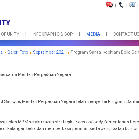
|
|
|
 OF UNITY
INFOGRAPHIC & SOP
MEDIA
CONTACT U
ia
Galeri Foto
September 2021
Program Santai Kopitiam Belia Se
a Bersama Menteri Perpaduan Negara
Sadique, Menteri Perpaduan Negara telah menyertai Program Santai 
sia oleh MBM selaku rakan strategik
Friends of Unity
Kementerian Per
e di kalangan belia dan memperkasa peranan serta penglibatan kom