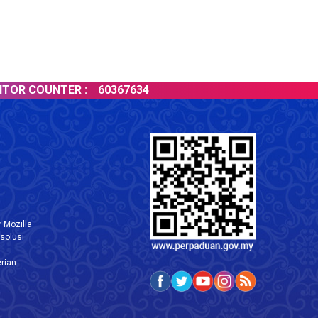
OUNTER :
60367634
 Mozilla
solusi
rian