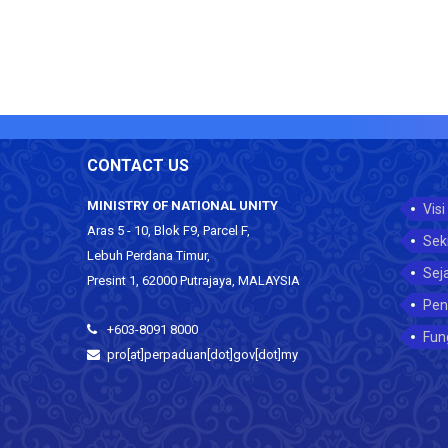
CONTACT US
MINISTRY OF NATIONAL UNITY
Visi
Aras 5 - 10, Blok F9, Parcel F,
Sek
Lebuh Perdana Timur,
Sej
Presint 1, 62000 Putrajaya, MALAYSIA
Pen
+603-8091 8000
Fun
pro[at]perpaduan[dot]gov[dot]my