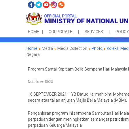
HOME
CORPORATE
SERVICES
POLICY
Home
Media
Media Collection
Photo
Koleksi Med
Negara
Program Santai Kopitiam Belia Sempena Hari Malaysi
Details
5023
16 SEPTEMBER 2021 – YB Datuk Halimah binti Mohamed 
secara atas talian anjuran Majlis Belia Malaysia (MBM).
Penganjuran program ini sempena Sambutan Hari Malay
perpaduan dengan meningkatkan semangat patriotism
perpaduan Keluarga Malaysia.