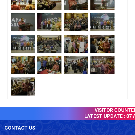
VISITOR COUNTER 
LATEST UPDATE :
07 A
CONTACT US