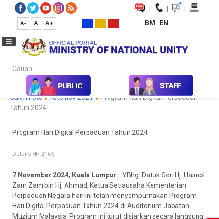
|
|
|
BM
EN
A-
A
A+
Carian...
Home
Media
Media Collection
Photo
Koleksi Media
Galeri Foto
foto nov 2024
Program Hari Digital Perpaduan
Tahun 2024
Program Hari Digital Perpaduan Tahun 2024
Details
2166
7 November 2024, Kuala Lumpur -
YBhg. Datuk Seri Hj. Hasnol
Zam Zam bin Hj. Ahmad, Ketua Setiausaha Kementerian
Perpaduan Negara hari ini telah menyempurnakan Program
Hari Digital Perpaduan Tahun 2024 di Auditorium Jabatan
Muzium Malaysia. Program ini turut disiarkan secara langsung