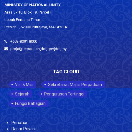
MINISTRY OF NATIONAL UNITY
Aras 5 - 10, Blok F9, Parcel F,
Lebuh Perdana Timur,
Presint 1, 62000 Putrajaya, MALAYSIA
+603-8091 8000
pro[at]perpaduan[dot]gov[dot]my
TAG CLOUD
Visi & Misi
Sekretariat Majlis Perpaduan
Sejarah
Pengurusan Tertinggi
Fungsi Bahagian
Penafian
Dasar Privasi