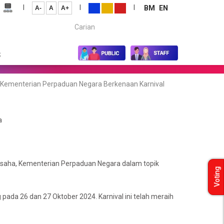
|
|
|
BM
EN
A-
A
A+
Carian...
S
Kementerian Perpaduan Negara Berkenaan Karnival
a
usaha, Kementerian Perpaduan Negara dalam topik
Voting
pada 26 dan 27 Oktober 2024. Karnival ini telah meraih