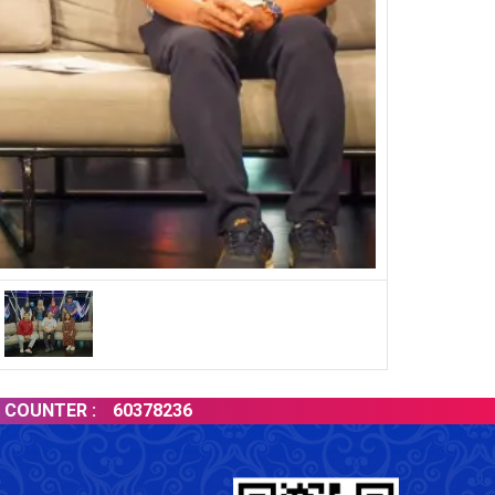
ER :
60378236