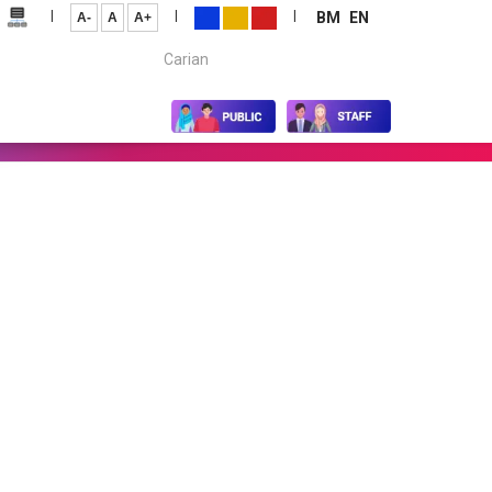
|
|
|
BM
EN
A-
A
A+
Carian...