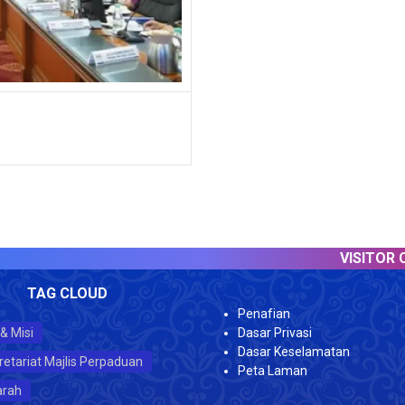
VISITOR COUNTER :
TAG CLOUD
Penafian
 & Misi
Dasar Privasi
Dasar Keselamatan
retariat Majlis Perpaduan
Peta Laman
arah