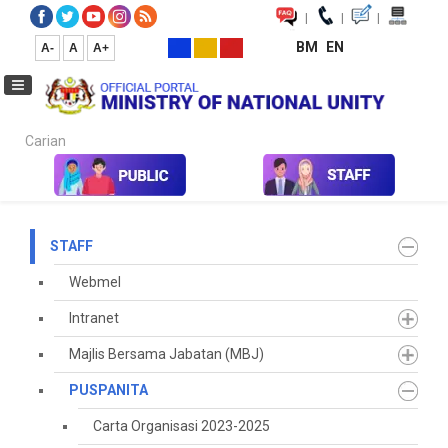
|
|
|
BM
EN
A-
A
A+
Carian...
Home
Staff
PUSPANITA
Galeri Program
2025
STAFF
Webmel
Intranet
Majlis Bersama Jabatan (MBJ)
PUSPANITA
Carta Organisasi 2023-2025