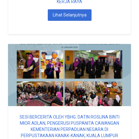
KERJA RAYA
Lihat Selanjutnya
SESI BERCERITA OLEH YBHG. DATIN ROSLINA BINTI
MIOR ADLAN, PENGERUSI PUSPANITA CAWANGAN
KEMENTERIAN PERPADUAN NEGARA DI
PERPUSTAKAAN KANAK-KANAK, KUALA LUMPUR