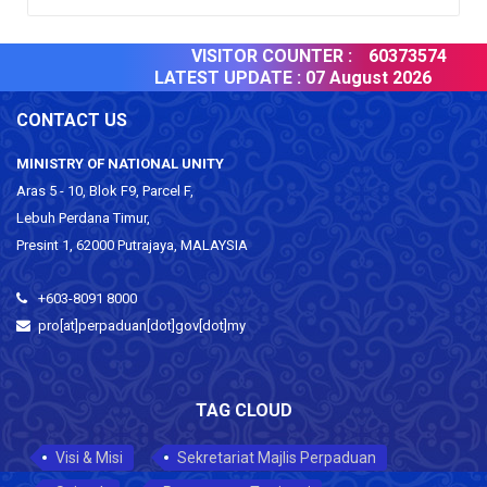
VISITOR COUNTER :
60373574
LATEST UPDATE :
07 August 2026
CONTACT US
MINISTRY OF NATIONAL UNITY
Aras 5 - 10, Blok F9, Parcel F,
Lebuh Perdana Timur,
Presint 1, 62000 Putrajaya, MALAYSIA
+603-8091 8000
pro[at]perpaduan[dot]gov[dot]my
TAG CLOUD
Visi & Misi
Sekretariat Majlis Perpaduan