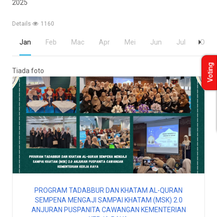
2025
Details
1160
Jan
Feb
Mac
Apr
Mei
Jun
Jul
Ogos
Voting
Tiada foto
PROGRAM TADABBUR DAN KHATAM AL-QURAN
SEMPENA MENGAJI SAMPAI KHATAM (MSK) 2.0
ANJURAN PUSPANITA CAWANGAN KEMENTERIAN