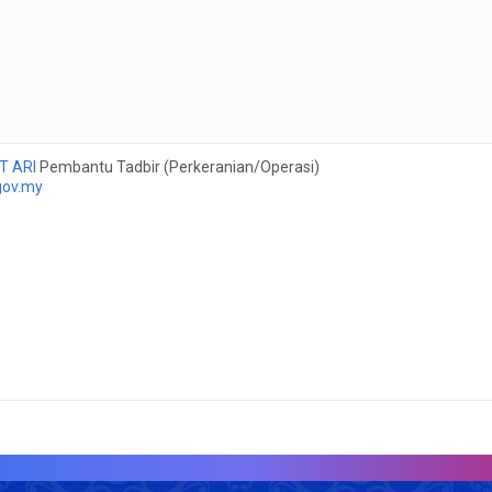
T ARI
Pembantu Tadbir (Perkeranian/Operasi)
gov.my
J