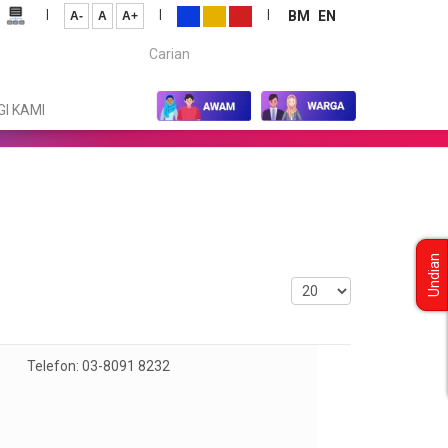
|
|
|
BM
EN
A-
A
A+
Carian...
I KAMI
Undian
Paparkan
Telefon: 03-8091 8232