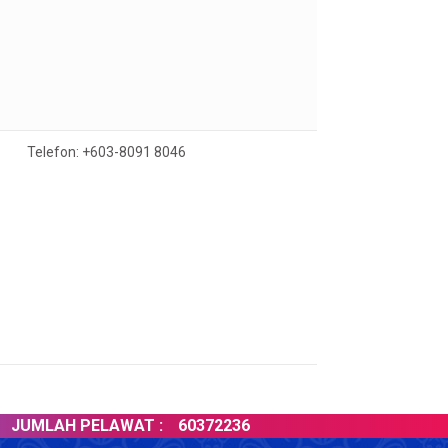
Telefon: +603-8091 8046
UMLAH PELAWAT :
60372236