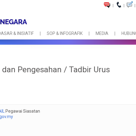
|
|
|
DASAR & INISIATIF
SOP & INFOGRAFIK
MEDIA
HUBUNG
dan Pengesahan / Tadbir Urus
AIL
Pegawai Siasatan
gov.my