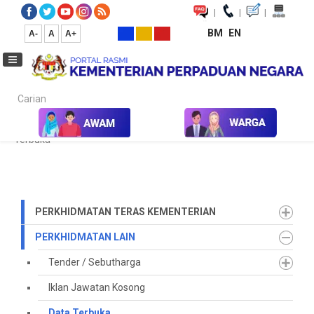
|
|
|
BM
EN
A-
A
A+
Carian...
Laman Utama
Perkhidmatan
Perkhidmatan Lain
Data
Terbuka
PERKHIDMATAN TERAS KEMENTERIAN
PERKHIDMATAN LAIN
Tender / Sebutharga
Iklan Jawatan Kosong
Data Terbuka