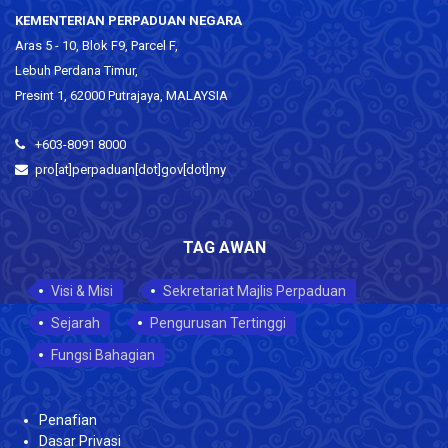
KEMENTERIAN PERPADUAN NEGARA
Aras 5 - 10, Blok F9, Parcel F,
Lebuh Perdana Timur,
Presint 1, 62000 Putrajaya, MALAYSIA
+603-8091 8000
pro[at]perpaduan[dot]gov[dot]my
TAG AWAN
Visi & Misi
Sekretariat Majlis Perpaduan
Sejarah
Pengurusan Tertinggi
Fungsi Bahagian
Penafian
Dasar Privasi