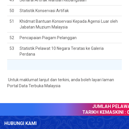
49
Senarai Artifak Warisan Kebangsaan
50
Statistik Konservasi Artifak
51
Khidmat Bantuan Konservasi Kepada Agensi Luar oleh
Jabatan Muzium Malaysia
52
Pencapaian Piagam Pelanggan
53
Statistik Pelawat 10 Negara Teratas ke Galeria
Perdana
Untuk maklumat lanjut dan terkini, anda boleh layari laman
Portal Data Terbuka Malaysia
JUMLAH PELAWAT
TARIKH KEMASKINI :
07
HUBUNGI KAMI