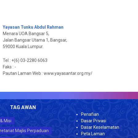
Yayasan Tunku Abdul Rahman
Menara UOA Bangsar 5,
Jalan Bangsar Utama 1, Bangsar,
59000 Kuala Lumpur.
Tel : +(6) 03-2280 6063
Faks : -
Pautan Laman Web : www.yayasantar.org.my/
J
TAG AWAN
Penafian
 & Misi
Dasar Privasi
Dasar Keselamatan
retariat Majlis Perpaduan
Peta Laman