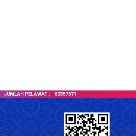
UMLAH PELAWAT :
60357571