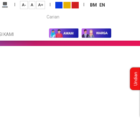
|
|
|
BM
EN
A-
A
A+
Carian...
I KAMI
Undian