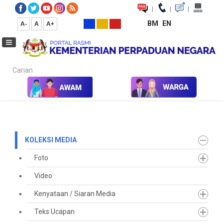
|
|
|
BM
EN
A-
A
A+
Carian...
Laman Utama
Media
Koleksi Media
Arkib
Pengumuman
KOLEKSI MEDIA
Foto
Video
Kenyataan / Siaran Media
Teks Ucapan