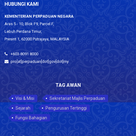
HUBUNGI KAMI
KEMENTERIAN PERPADUAN NEGARA
Aras 5 - 10, Blok F9, Parcel F,
Lebuh Perdana Timur,
Presint 1, 62000 Putrajaya, MALAYSIA
+603-8091 8000
pro[at]perpaduan[dot]gov[dot]my
TAG AWAN
Visi & Misi
Sekretariat Majlis Perpaduan
Sejarah
Pengurusan Tertinggi
Fungsi Bahagian