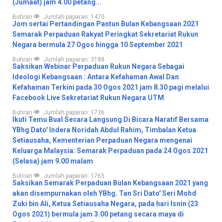
(Jumaat) jam 4.00 petang...
Butiran
Jumlah paparan: 1470
Jom sertai Pertandingan Pantun Bulan Kebangsaan 2021
Semarak Perpaduan Rakyat Peringkat Sekretariat Rukun
Negara bermula 27 Ogos hingga 10 September 2021
Butiran
Jumlah paparan: 3188
Saksikan Webinar Perpaduan Rukun Negara Sebagai
Ideologi Kebangsaan : Antara Kefahaman Awal Dan
Kefahaman Terkini pada 30 Ogos 2021 jam 8.30 pagi melalui
Facebook Live Sekretariat Rukun Negara UTM
Butiran
Jumlah paparan: 1736
Ikuti Temu Bual Secara Langsung Di Bicara Naratif Bersama
YBhg Dato' Indera Noridah Abdul Rahim, Timbalan Ketua
Setiausaha, Kementerian Perpaduan Negara mengenai
Keluarga Malaysia: Semarak Perpaduan pada 24 Ogos 2021
(Selasa) jam 9.00 malam
Butiran
Jumlah paparan: 1765
Saksikan Semarak Perpaduan Bulan Kebangsaan 2021 yang
akan disempurnakan oleh YBhg. Tan Sri Dato' Seri Mohd
Zuki bin Ali, Ketua Setiausaha Negara, pada hari Isnin (23
Ogos 2021) bermula jam 3.00 petang secara maya di