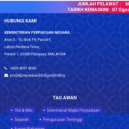
JUMLAH PELAWAT :
60
TARIKH KEMASKINI :
07 Ogos
HUBUNGI KAMI
KEMENTERIAN PERPADUAN NEGARA
Aras 5 - 10, Blok F9, Parcel F,
Lebuh Perdana Timur,
Presint 1, 62000 Putrajaya, MALAYSIA
+603-8091 8000
pro[at]perpaduan[dot]gov[dot]my
TAG AWAN
Visi & Misi
Sekretariat Majlis Perpaduan
Sejarah
Pengurusan Tertinggi
Fungsi Bahagian