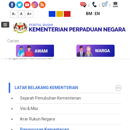
|
|
|
BM
EN
A-
A
A+
Carian...
Laman Utama
Korporat
Latar Belakang Kementerian
Pengurusan Kementerian
LATAR BELAKANG KEMENTERIAN
Sejarah Penubuhan Kementerian
Visi & Misi
Ikrar Rukun Negara
Pengurusan Kementerian