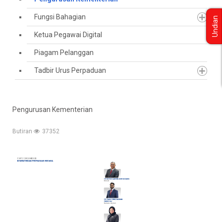
Fungsi Bahagian
Undian
Ketua Pegawai Digital
Piagam Pelanggan
Tadbir Urus Perpaduan
Pengurusan Kementerian
Butiran
37352