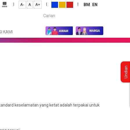
|
|
|
BM
EN
A-
A
A+
Carian...
I KAMI
Undian
tandard keselamatan yang ketat adalah terpakai untuk