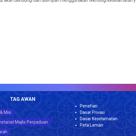
di akan dilindungi dan disimpan menggunakan teknologi keselamatan y
TAG AWAN
Penafian
 & Misi
Dasar Privasi
Dasar Keselamatan
retariat Majlis Perpaduan
Peta Laman
arah