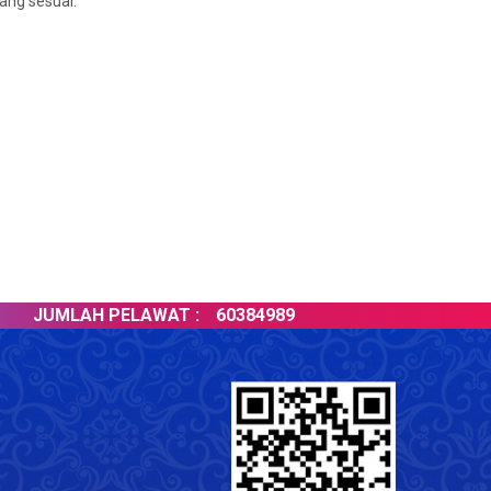
ang sesuai.
JUMLAH PELAWAT :
60384989