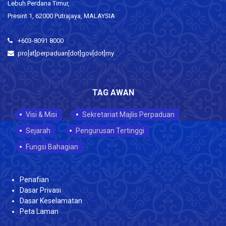
Lebuh Perdana Timur,
Presint 1, 62000 Putrajaya, MALAYSIA
+603-8091 8000
pro[at]perpaduan[dot]gov[dot]my
TAG AWAN
Visi & Misi
Sekretariat Majlis Perpaduan
Sejarah
Pengurusan Tertinggi
Fungsi Bahagian
Penafian
Dasar Privasi
Dasar Keselamatan
Peta Laman