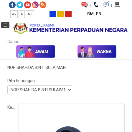
|
|
|
BM
EN
A-
A
A+
Carian...
Laman Utama
NOR SHAHIDA BINTI SULAIMAN
Pilih hubungan:
Kedudukan: