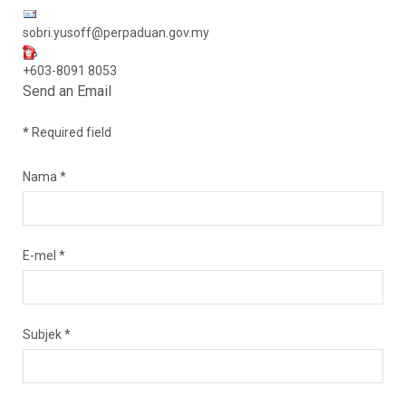
sobri.yusoff@perpaduan.gov.my
+603-8091 8053
Send an Email
*
Required field
Nama
*
E-mel
*
Subjek
*