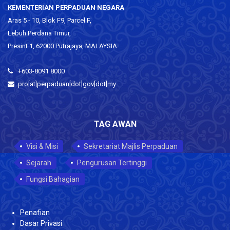
KEMENTERIAN PERPADUAN NEGARA
Aras 5 - 10, Blok F9, Parcel F,
Lebuh Perdana Timur,
Presint 1, 62000 Putrajaya, MALAYSIA
+603-8091 8000
pro[at]perpaduan[dot]gov[dot]my
TAG AWAN
Visi & Misi
Sekretariat Majlis Perpaduan
Sejarah
Pengurusan Tertinggi
Fungsi Bahagian
Penafian
Dasar Privasi