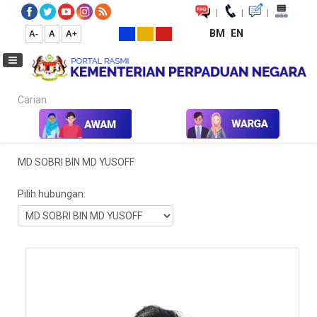
|
|
|
BM
EN
A-
A
A+
Carian...
Laman Utama
MD SOBRI BIN MD YUSOFF
Pilih hubungan:
Kedudukan: