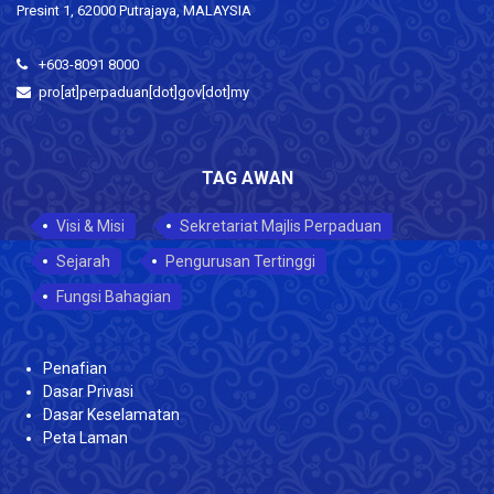
Presint 1, 62000 Putrajaya, MALAYSIA
+603-8091 8000
pro[at]perpaduan[dot]gov[dot]my
TAG AWAN
Visi & Misi
Sekretariat Majlis Perpaduan
Sejarah
Pengurusan Tertinggi
Fungsi Bahagian
Penafian
Dasar Privasi
Dasar Keselamatan
Peta Laman