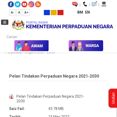
|
|
|
BM
EN
A-
A
A+
Carian...
Laman Utama
Penerbitan Unpublish
Pelan Tindakan
Perpaduan Negara 2021-2030
Pelan Tindakan Perpaduan Negara 2021-2030
Undian
Pelan Tindakan Perpaduan Negara 2021-
2030
Saiz Fail:
43.78 MB
Tarikh:
15 Mac 2022