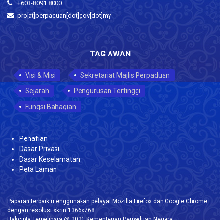
+603-8091 8000
pro[at]perpaduan[dot]gov[dot]my
TAG AWAN
Visi & Misi
Sekretariat Majlis Perpaduan
Sejarah
Pengurusan Tertinggi
Fungsi Bahagian
Penafian
Dasar Privasi
Dasar Keselamatan
Peta Laman
Paparan terbaik menggunakan pelayar Mozilla Firefox dan Google Chrome
dengan resolusi skrin 1366x768.
Hakcipta Terpelihara @ 2021 Kementerian Perpaduan Negara