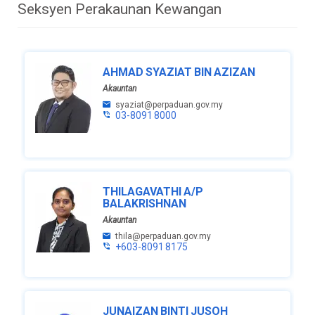
Seksyen Perakaunan Kewangan
AHMAD SYAZIAT BIN AZIZAN
Akauntan
syaziat@perpaduan.gov.my
03-8091 8000
THILAGAVATHI A/P
BALAKRISHNAN
Akauntan
thila@perpaduan.gov.my
+603-8091 8175
JUNAIZAN BINTI JUSOH