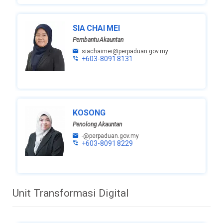
SIA CHAI MEI
Pembantu Akauntan
siachaimei@perpaduan.gov.my
+603-8091 8131
KOSONG
Penolong Akauntan
-@perpaduan.gov.my
+603-8091 8229
Unit Transformasi Digital