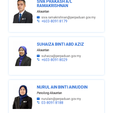
SIVA PRAKASH A/L
RAMAKRISHNAN
Akauntan
siva.ramakrishnan@perpaduan.gov.my
+603-8091 8179
SUHAIZA BINTI ABD AZIZ
Akauntan
suhaiza@perpaduan.gov.my
+603-8091 8029
NURUL AIN BINTI AINUDDIN
Penolong Akauntan
nurulain@perpaduan.gov.my
03-8091 8188