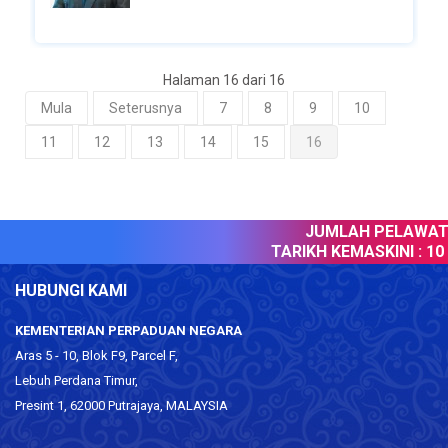
Halaman 16 dari 16
Mula
Seterusnya
7
8
9
10
11
12
13
14
15
16
JUMLAH PELAWAT :
TARIKH KEMASKINI :
10 O
HUBUNGI KAMI
KEMENTERIAN PERPADUAN NEGARA
Aras 5 - 10, Blok F9, Parcel F,
Lebuh Perdana Timur,
Presint 1, 62000 Putrajaya, MALAYSIA