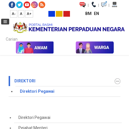
|
|
|
BM
EN
A-
A
A+
Carian...
Laman Utama
Hubungi Kami
Direktori
Direktori Pegawai
DIREKTORI
Direktori Pegawai
Direktori Pegawai
Pejabat Menteri