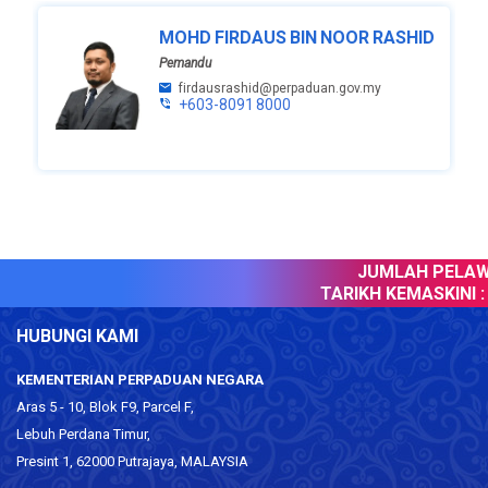
MOHD FIRDAUS BIN NOOR RASHID
Pemandu
firdausrashid@perpaduan.gov.my
+603-8091 8000
JUMLAH PELAWA
TARIKH KEMASKINI :
0
HUBUNGI KAMI
KEMENTERIAN PERPADUAN NEGARA
Aras 5 - 10, Blok F9, Parcel F,
Lebuh Perdana Timur,
Presint 1, 62000 Putrajaya, MALAYSIA