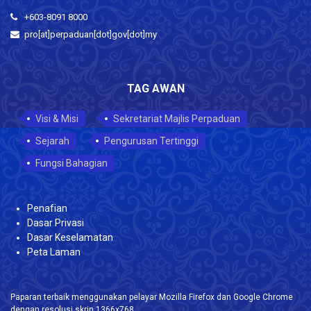
+603-8091 8000
pro[at]perpaduan[dot]gov[dot]my
TAG AWAN
Visi & Misi
Sekretariat Majlis Perpaduan
Sejarah
Pengurusan Tertinggi
Fungsi Bahagian
Penafian
Dasar Privasi
Dasar Keselamatan
Peta Laman
Paparan terbaik menggunakan pelayar Mozilla Firefox dan Google Chrome
dengan resolusi skrin 1366x768.