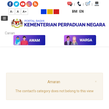
|
|
|
BM
EN
A-
A
A+
Carian...
Laman Utama
Pejabat Ketua Setiausaha
Amaran
×
The contact's category does not belong to this view