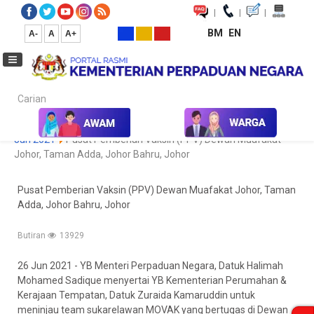
|
|
|
BM
EN
A-
A
A+
Carian...
Laman Utama
Media
Koleksi Media
Foto
Galeri Foto
Jun 2021
Pusat Pemberian Vaksin (PPV) Dewan Muafakat
Johor, Taman Adda, Johor Bahru, Johor
Pusat Pemberian Vaksin (PPV) Dewan Muafakat Johor, Taman
Adda, Johor Bahru, Johor
Butiran
13929
26 Jun 2021 - YB Menteri Perpaduan Negara, Datuk Halimah
Mohamed Sadique menyertai YB Kementerian Perumahan &
Kerajaan Tempatan, Datuk Zuraida Kamaruddin untuk
meninjau team sukarelawan MOVAK yang bertugas di Dewan