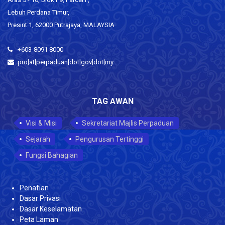
Lebuh Perdana Timur,
Presint 1, 62000 Putrajaya, MALAYSIA
+603-8091 8000
pro[at]perpaduan[dot]gov[dot]my
TAG AWAN
Visi & Misi
Sekretariat Majlis Perpaduan
Sejarah
Pengurusan Tertinggi
Fungsi Bahagian
Penafian
Dasar Privasi
Dasar Keselamatan
Peta Laman