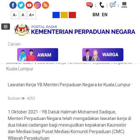
|
|
|
BM
EN
A-
A
A+
Carian...
Laman Utama
Media
Koleksi Media
Foto
Galeri Foto
Oktober 2021
Lawatan Kerja YB Menteri Perpaduan Negara ke
Kuala Lumpur
Lawatan Kerja YB Menteri Perpaduan Negara ke Kuala Lumpur
Butiran
4252
1 Oktober 2021 - YB Datuk Halimah Mohamed Sadique,
Menteri Perpaduan Negara telah mengadakan lawatan kerja di
dua lokasi cadangan bagi mewujudkan kepakaran Kaunselor
dan Mediasi bagi Pusat Mediasi Komuniti Perpaduan (CMC)
Wilayah Persekutuan.