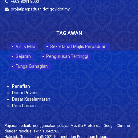
+603-8091 8000
pro[at]perpaduan[dot]gov[dot]my
TAG AWAN
Visi & Misi
Sekretariat Majlis Perpaduan
Sejarah
Pengurusan Tertinggi
Fungsi Bahagian
Penafian
Dasar Privasi
Dasar Keselamatan
Peta Laman
Paparan terbaik menggunakan pelayar Mozilla Firefox dan Google Chrome
dengan resolusi skrin 1366x768.
Hakcipta Terpelihara @ 2021 Kementerian Perpaduan Negara