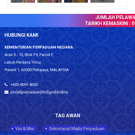
JUMLAH PELAWAT
TARIKH KEMASKINI :
07
HUBUNGI KAMI
KEMENTERIAN PERPADUAN NEGARA
Aras 5 - 10, Blok F9, Parcel F,
Lebuh Perdana Timur,
Presint 1, 62000 Putrajaya, MALAYSIA
+603-8091 8000
pro[at]perpaduan[dot]gov[dot]my
TAG AWAN
Visi & Misi
Sekretariat Majlis Perpaduan