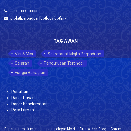
+603-8091 8000
pro[at]perpaduan[dot]gov[dot]my
TAG AWAN
Visi & Misi
Sekretariat Majlis Perpaduan
Sejarah
Pengurusan Tertinggi
Fungsi Bahagian
Penafian
Dasar Privasi
Dasar Keselamatan
Peta Laman
Paparan terbaik menggunakan pelayar Mozilla Firefox dan Google Chrome