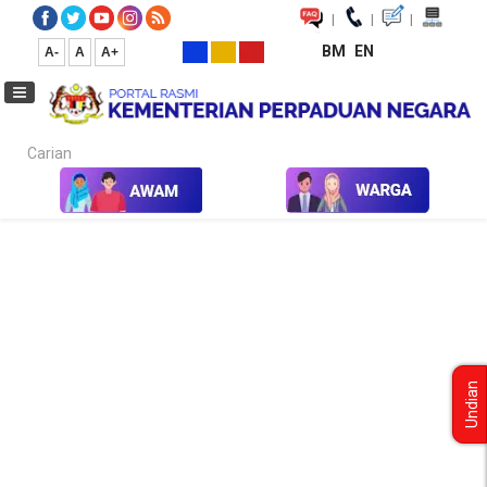
|
|
|
BM
EN
A-
A
A+
Carian...
Laman Utama
Media
Koleksi Media
Teks Ucapan
2021
Undian