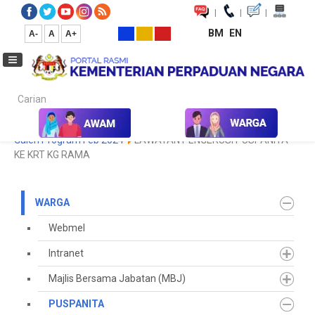
|
|
|
BM
EN
A-
A
A+
Carian...
Laman Utama
Warga
PUSPANITA
Galeri Program
2024
Galeri Program Feb 2024
LAWATAN PENGERUSI PUSPANITA
KE KRT KG RAMA
WARGA
Webmel
Intranet
Majlis Bersama Jabatan (MBJ)
PUSPANITA