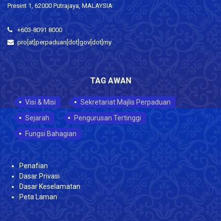
Presint 1, 62000 Putrajaya, MALAYSIA
+603-8091 8000
pro[at]perpaduan[dot]gov[dot]my
TAG AWAN
Visi & Misi
Sekretariat Majlis Perpaduan
Sejarah
Pengurusan Tertinggi
Fungsi Bahagian
Penafian
Dasar Privasi
Dasar Keselamatan
Peta Laman