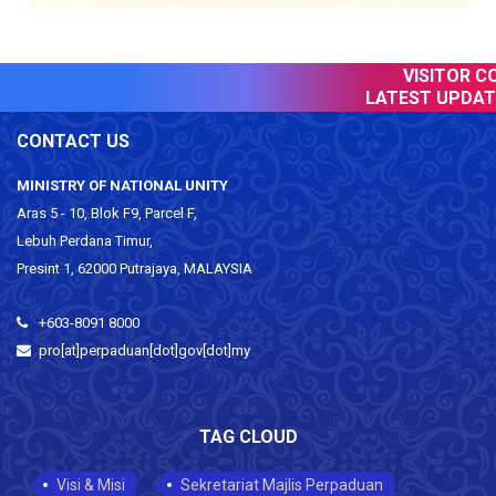
VISITOR CO
LATEST UPDATE
CONTACT US
MINISTRY OF NATIONAL UNITY
Aras 5 - 10, Blok F9, Parcel F,
Lebuh Perdana Timur,
Presint 1, 62000 Putrajaya, MALAYSIA
+603-8091 8000
pro[at]perpaduan[dot]gov[dot]my
TAG CLOUD
Visi & Misi
Sekretariat Majlis Perpaduan