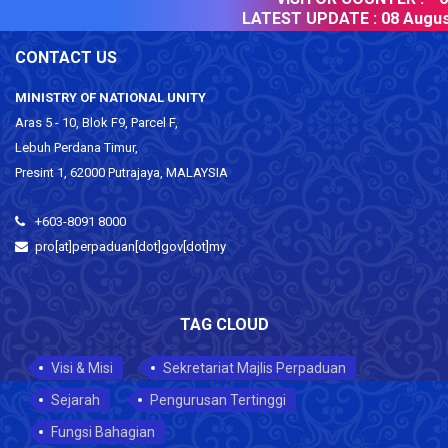
LATEST UPDATE :
08 August
CONTACT US
MINISTRY OF NATIONAL UNITY
Aras 5 - 10, Blok F9, Parcel F,
Lebuh Perdana Timur,
Presint 1, 62000 Putrajaya, MALAYSIA
+603-8091 8000
pro[at]perpaduan[dot]gov[dot]my
TAG CLOUD
Visi & Misi
Sekretariat Majlis Perpaduan
Sejarah
Pengurusan Tertinggi
Fungsi Bahagian