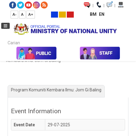
|
|
|
BM
EN
A-
A
A+
Carian...
Home
Kalendar Aktiviti & Program
Program Komuniti
Kembara Ilmu: Jom Gi Baling
Program Komuniti Kembara Ilmu: Jom Gi Baling
Event Information
Event Date
29-07-2025