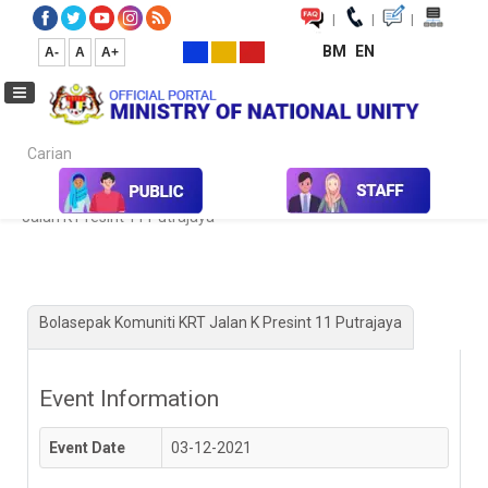
|
|
|
BM
EN
A-
A
A+
Carian...
Home
Kalendar Aktiviti & Program
Bolasepak Komuniti KRT
Jalan K Presint 11 Putrajaya
Bolasepak Komuniti KRT Jalan K Presint 11 Putrajaya
Event Information
Event Date
03-12-2021