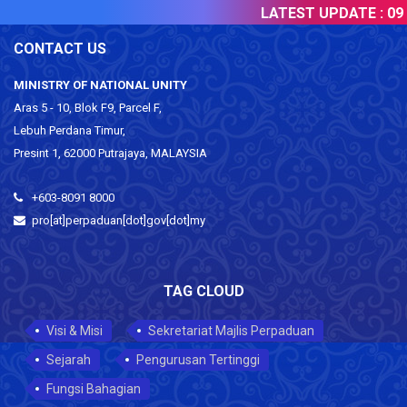
LATEST UPDATE :
09 
CONTACT US
MINISTRY OF NATIONAL UNITY
Aras 5 - 10, Blok F9, Parcel F,
Lebuh Perdana Timur,
Presint 1, 62000 Putrajaya, MALAYSIA
+603-8091 8000
pro[at]perpaduan[dot]gov[dot]my
TAG CLOUD
Visi & Misi
Sekretariat Majlis Perpaduan
Sejarah
Pengurusan Tertinggi
Fungsi Bahagian