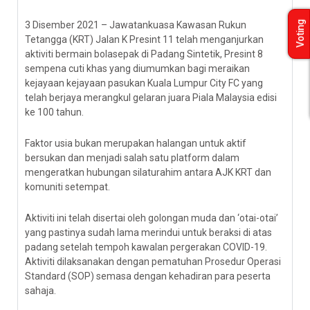
3 Disember 2021 – Jawatankuasa Kawasan Rukun
Voting
Tetangga (KRT) Jalan K Presint 11 telah menganjurkan
aktiviti bermain bolasepak di Padang Sintetik, Presint 8
sempena cuti khas yang diumumkan bagi meraikan
kejayaan kejayaan pasukan Kuala Lumpur City FC yang
telah berjaya merangkul gelaran juara Piala Malaysia edisi
ke 100 tahun.
Faktor usia bukan merupakan halangan untuk aktif
bersukan dan menjadi salah satu platform dalam
mengeratkan hubungan silaturahim antara AJK KRT dan
komuniti setempat.
Aktiviti ini telah disertai oleh golongan muda dan ‘otai-otai’
yang pastinya sudah lama merindui untuk beraksi di atas
padang setelah tempoh kawalan pergerakan COVID-19.
Aktiviti dilaksanakan dengan pematuhan Prosedur Operasi
Standard (SOP) semasa dengan kehadiran para peserta
sahaja.