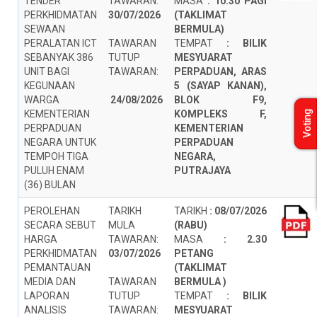
TENDER
TAWARAN:
MASA
:
10.30 PAGI
PERKHIDMATAN
30/07/2026
(TAKLIMAT
SEWAAN
BERMULA)
PERALATAN ICT
TAWARAN
TEMPAT
:
BILIK
SEBANYAK 386
TUTUP
MESYUARAT
UNIT BAGI
TAWARAN:
PERPADUAN, ARAS
KEGUNAAN
5 (SAYAP KANAN),
WARGA
24/08/2026
BLOK F9,
KEMENTERIAN
KOMPLEKS F,
Voting
PERPADUAN
KEMENTERIAN
NEGARA UNTUK
PERPADUAN
TEMPOH TIGA
NEGARA,
PULUH ENAM
PUTRAJAYA
(36) BULAN
PEROLEHAN
TARIKH
TARIKH
:
08/07/2026
SECARA SEBUT
MULA
(RABU)
HARGA
TAWARAN:
MASA
:
2.30
PERKHIDMATAN
03/07/2026
PETANG
PEMANTAUAN
(TAKLIMAT
MEDIA DAN
TAWARAN
BERMULA )
LAPORAN
TUTUP
TEMPAT
:
BILIK
ANALISIS
TAWARAN:
MESYUARAT