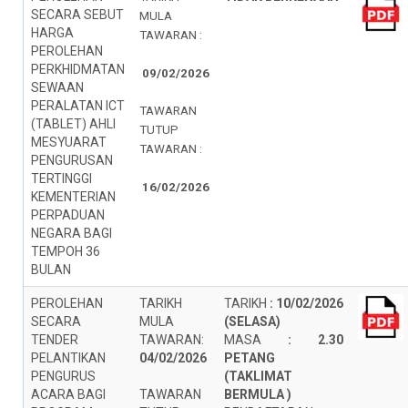
SECARA SEBUT
MULA
HARGA
TAWARAN :
PEROLEHAN
PERKHIDMATAN
09/02/2026
SEWAAN
PERALATAN ICT
TAWARAN
(TABLET) AHLI
TUTUP
MESYUARAT
TAWARAN :
PENGURUSAN
TERTINGGI
16/02/2026
KEMENTERIAN
PERPADUAN
NEGARA BAGI
TEMPOH 36
BULAN
PEROLEHAN
TARIKH
TARIKH
:
10/02/2026
SECARA
MULA
(SELASA)
TENDER
TAWARAN:
MASA
:
2.30
PELANTIKAN
04/02/2026
PETANG
PENGURUS
(TAKLIMAT
ACARA BAGI
TAWARAN
BERMULA )