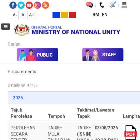
|
|
|
BM
EN
A-
A
A+
Carian...
Home
Services
Other Services
Procurements
Procurements
Details
47435
2026
Tajuk
Taklimat/Lawatan
Perolehan
Tempoh
Tapak
Lampir
PEROLEHAN
TARIKH
TARIKH
:
03/08/2026
SECARA
MULA
(ISNIN)