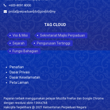
+603-8091 8000
pro[at]perpaduan[dot]gov[dot]my
TAG CLOUD
Visi & Misi
Sekretariat Majlis Perpaduan
Sejarah
Pengurusan Tertinggi
Fungsi Bahagian
Penafian
Dasar Privasi
Dasar Keselamatan
Peta Laman
Paparan terbaik menggunakan pelayar Mozilla Firefox dan Google Chrome
dengan resolusi skrin 1366x768.
Hakcipta Terpelihara @ 2021 Kementerian Perpaduan Negara