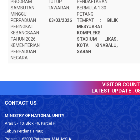
PROGRAM
TUTUP
PENDAFTARAN
SAMBUTAN
TAWARAN:
BERMULA 1.30
MINGGU
PETANG
PERPADUAN
03/03/2026
TEMPAT
:
BILIK
PERINGKAT
MESYUARAT
KEBANGSAAN
KOMPLEKS
TAHUN 2026,
STADIUM LIKAS,
KEMENTERIAN
KOTA KINABALU,
PERPADUAN
SABAH
NEGARA
VISITOR COUNTE
LATEST UPDATE :
08 
CONTACT US
MINISTRY OF NATIONAL UNITY
Aras 5 - 10, Blok F9, Parcel F,
Lebuh Perdana Timur,
Presint 1, 62000 Putrajaya, MALAYSIA