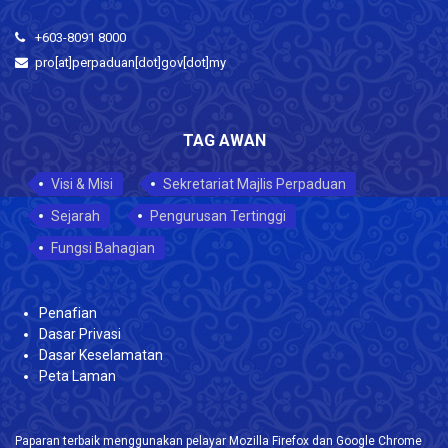
+603-8091 8000
pro[at]perpaduan[dot]gov[dot]my
TAG AWAN
Visi & Misi
Sekretariat Majlis Perpaduan
Sejarah
Pengurusan Tertinggi
Fungsi Bahagian
Penafian
Dasar Privasi
Dasar Keselamatan
Peta Laman
Paparan terbaik menggunakan pelayar Mozilla Firefox dan Google Chrome