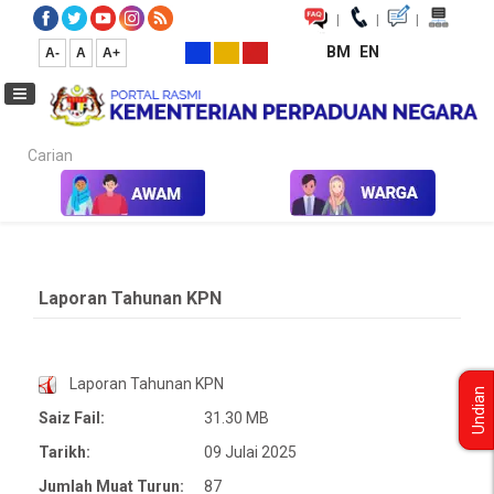
|
|
|
BM
EN
A-
A
A+
Carian...
Laman Utama
Penerbitan Unpublish
Laporan Tahunan KPN
Laporan Tahunan KPN
Laporan Tahunan KPN
Undian
Saiz Fail:
31.30 MB
Tarikh:
09 Julai 2025
Jumlah Muat Turun:
87