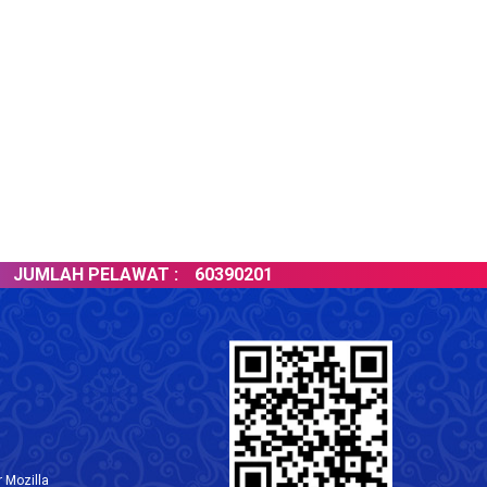
UMLAH PELAWAT :
60390201
 Mozilla