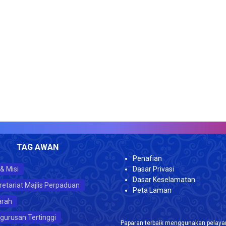
J
TAG AWAN
Penafian
 & Misi
Dasar Privasi
Dasar Keselamatan
retariat Majlis Perpaduan
Peta Laman
arah
gurusan Tertinggi
Paparan terbaik menggunakan pelayar