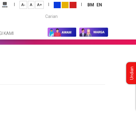
|
|
|
BM
EN
A-
A
A+
Carian...
I KAMI
Undian