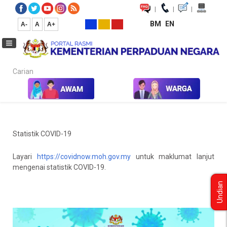
|
|
|
BM
EN
A-
A
A+
Carian...
Laman Utama
Info Covid-19
Statistik COVID-19
Statistik COVID-19
Layari
https://covidnow.moh.gov.my
untuk maklumat lanjut
mengenai statistik COVID-19.
Undian