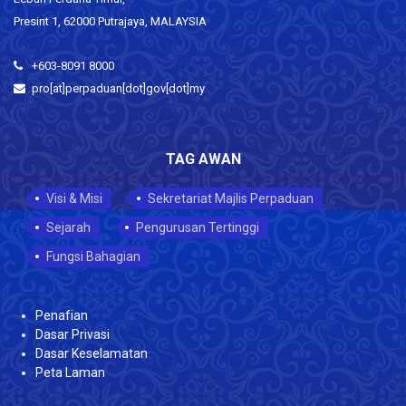
Presint 1, 62000 Putrajaya, MALAYSIA
+603-8091 8000
pro[at]perpaduan[dot]gov[dot]my
TAG AWAN
Visi & Misi
Sekretariat Majlis Perpaduan
Sejarah
Pengurusan Tertinggi
Fungsi Bahagian
Penafian
Dasar Privasi
Dasar Keselamatan
Peta Laman