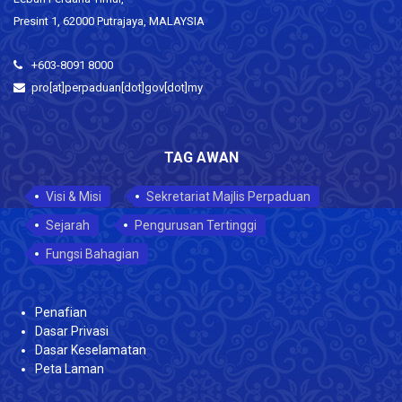
Presint 1, 62000 Putrajaya, MALAYSIA
+603-8091 8000
pro[at]perpaduan[dot]gov[dot]my
TAG AWAN
Visi & Misi
Sekretariat Majlis Perpaduan
Sejarah
Pengurusan Tertinggi
Fungsi Bahagian
Penafian
Dasar Privasi
Dasar Keselamatan
Peta Laman