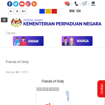
|
|
|
BM
EN
A-
A
A+
Carian...
Laman Utama
Inisiatif Perpaduan
Friends of Unity
Friends of Unity
Butiran
11073
Friends of Unity
Undian
3D
PDF
THUMB