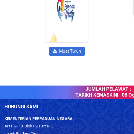
Muat Turun
JUMLAH PELAWAT :
TARIKH KEMASKINI :
08 Og
HUBUNGI KAMI
KEMENTERIAN PERPADUAN NEGARA
Aras 5 - 10, Blok F9, Parcel F,
Lebuh Perdana Timur,