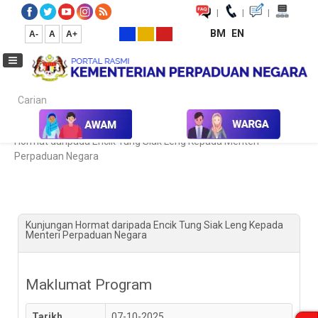
|
|
|
BM
EN
A-
A
A+
Carian...
Laman Utama
Kalendar Aktiviti & Program
Kunjungan
Hormat daripada Encik Tung Siak Leng Kepada Menteri
Perpaduan Negara
Kunjungan Hormat daripada Encik Tung Siak Leng Kepada
Menteri Perpaduan Negara
Maklumat Program
Tarikh
07-10-2025