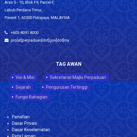
Aras 5 - 10, Blok F9, Parcel F,
Lebuh Perdana Timur,
Presint 1, 62000 Putrajaya, MALAYSIA
+603-8091 8000
pro[at]perpaduan[dot]gov[dot]my
TAG AWAN
Visi & Misi
Sekretariat Majlis Perpaduan
Sejarah
Pengurusan Tertinggi
Fungsi Bahagian
Penafian
Dasar Privasi
Dasar Keselamatan
Peta Laman