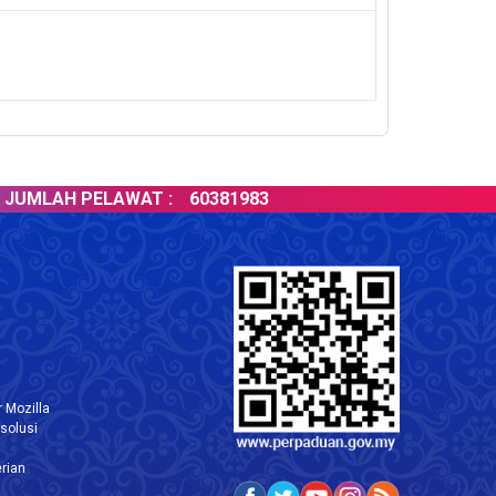
H PELAWAT :
60381983
 Mozilla
solusi
rian