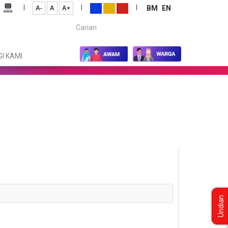
|
|
|
BM
EN
A-
A
A+
Carian...
I KAMI
Undian