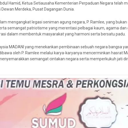
i Abdul Hamid, Ketua Setiausaha Kementerian Perpaduan Negara telah
 di Dewan Merdeka, Pusat Dagangan Dunia.
lam mengangkat legasi seniman agung negara, P. Ramlee, yang bukan sa
n serta semangat patriotisme yang merentasi pelbagai kaum, agama dan g
pirasi dalam membentuk masyarakat yang harmoni serta bersatu padu.
 Malaysia MADANI yang menekankan pembinaan sebuah negara bangsa yan
dibawa oleh P. Ramlee melalui karya-karyanya mencerminkan hasrat
s menyemarakkan semangat cintakan negara serta memperkukuh jati di