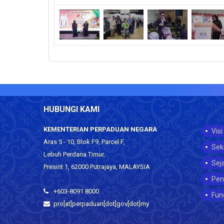
HUBUNGI KAMI
KEMENTERIAN PERPADUAN NEGARA
Visi
Aras 5 - 10, Blok F9, Parcel F,
Sek
Lebuh Perdana Timur,
Sej
Presint 1, 62000 Putrajaya, MALAYSIA
Pen
+603-8091 8000
Fun
pro[at]perpaduan[dot]gov[dot]my