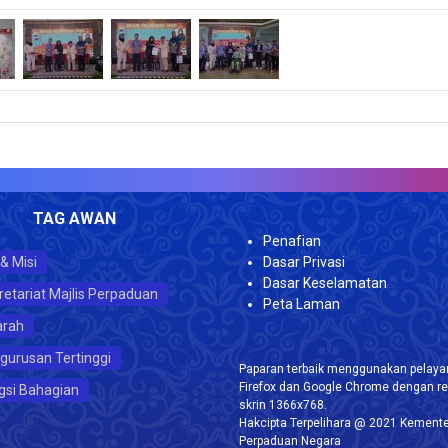
JUMLA
TAG AWAN
Penafian
 & Misi
Dasar Privasi
Dasar Keselamatan
retariat Majlis Perpaduan
Peta Laman
arah
gurusan Tertinggi
Paparan terbaik menggunakan pelayar
Firefox dan Google Chrome dengan re
gsi Bahagian
skrin 1366x768.
Hakcipta Terpelihara @ 2021 Kemente
Perpaduan Negara