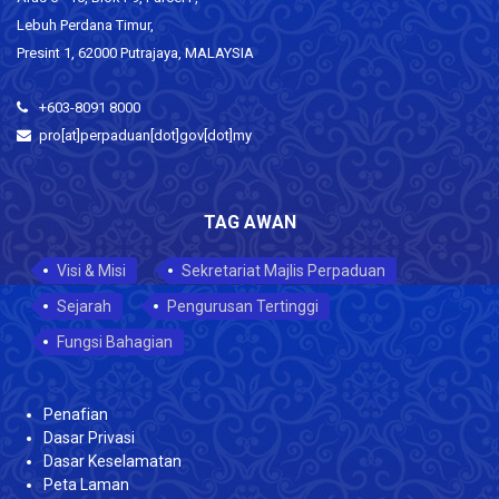
Lebuh Perdana Timur,
Presint 1, 62000 Putrajaya, MALAYSIA
+603-8091 8000
pro[at]perpaduan[dot]gov[dot]my
TAG AWAN
Visi & Misi
Sekretariat Majlis Perpaduan
Sejarah
Pengurusan Tertinggi
Fungsi Bahagian
Penafian
Dasar Privasi
Dasar Keselamatan
Peta Laman