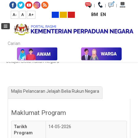
|
|
|
BM
EN
A-
A
A+
Carian...
Laman Utama
Kalendar Aktiviti & Program
Majlis Pelancaran
Jelajah Belia Rukun Negara
Majlis Pelancaran Jelajah Belia Rukun Negara
Maklumat Program
Tarikh
14-05-2026
Program