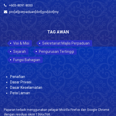
+603-8091 8000
pro[at]perpaduan[dot]gov[dot]my
TAG AWAN
Visi & Misi
Sekretariat Majlis Perpaduan
Sejarah
Pengurusan Tertinggi
Fungsi Bahagian
Penafian
Dasar Privasi
Dasar Keselamatan
Peta Laman
Paparan terbaik menggunakan pelayar Mozilla Firefox dan Google Chrome
dengan resolusi skrin 1366x768.