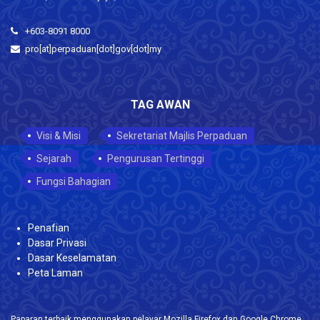
+603-8091 8000
pro[at]perpaduan[dot]gov[dot]my
TAG AWAN
Visi & Misi
Sekretariat Majlis Perpaduan
Sejarah
Pengurusan Tertinggi
Fungsi Bahagian
Penafian
Dasar Privasi
Dasar Keselamatan
Peta Laman
Paparan terbaik menggunakan pelayar Mozilla Firefox dan Google Chrome