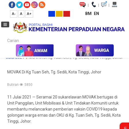
|
|
|
BM
EN
A-
A
A+
Carian...
Laman Utama
Media
Koleksi Media
Foto
Galeri Foto
Julai 2021
MOVAK Di Kg Tuan Seh, Tg. Sedili, Kota Tinggi, Johor
MOVAK Di Kg Tuan Seh, Tg. Sedili, Kota Tinggi, Johor
Butiran
5850
11 Julai 2021 — Seramai 20 sukarelawan MOVAK bertugas di
Unit Panggilan, Unit Mobilisasi & Unit Tindakan Komuniti untuk
membantu melancarkan pemberian vaksin COVID19 kepada
golongan warga emas dan OKU di Kg. Tuan Seh, Tg. Sedili, Kota
Tinggi, Johor.