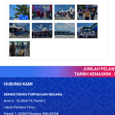
JUMLAH PELAWAT
TARIKH KEMASKINI :
0
HUBUNGI KAMI
KEMENTERIAN PERPADUAN NEGARA
Aras 5 - 10, Blok F9, Parcel F,
Lebuh Perdana Timur,
Presint 1, 62000 Putrajaya, MALAYSIA