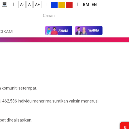
|
|
|
BM
EN
A-
A
A+
Carian...
I KAMI
 komuniti setempat.
 462,586 individu menerima suntikan vaksin menerusi
t direalisasikan.