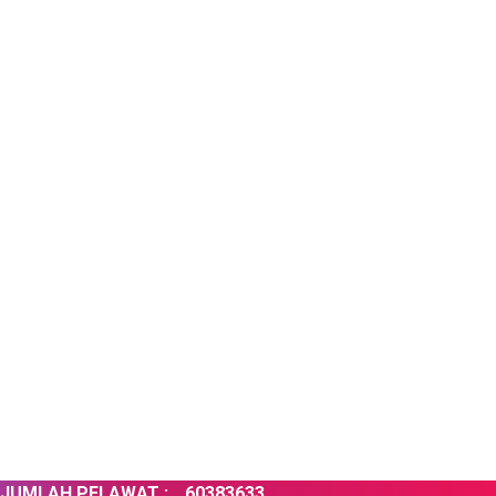
 PELAWAT :
60383633