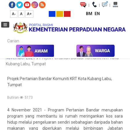
|
|
|
BM
EN
A-
A
A+
Carian...
Laman Utama
Media
Koleksi Media
Foto
Galeri Foto
November 2021
Projek Pertanian Bandar Komuniti KRT Kota
Kubang Labu, Tumpat
Projek Pertanian Bandar Komuniti KRT Kota Kubang Labu,
Tumpat
Butiran
5173
4 November 2021 - Program Pertanian Bandar merupakan
program yang membantu isi rumah meringankan kos sara
hidup melalui pengeluaran sendiri sebahagian daripada bahan
makanan yang diperlukan melalui bimbingan Jabatan