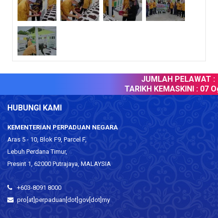
JUMLAH PELAWAT :
TARIKH KEMASKINI :
07 Og
HUBUNGI KAMI
KEMENTERIAN PERPADUAN NEGARA
Aras 5 - 10, Blok F9, Parcel F,
Lebuh Perdana Timur,
Presint 1, 62000 Putrajaya, MALAYSIA
+603-8091 8000
pro[at]perpaduan[dot]gov[dot]my