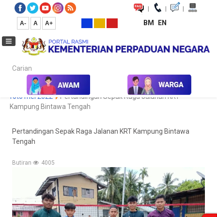
|
|
|
BM
EN
A-
A
A+
Carian...
Laman Utama
Media
Koleksi Media
Foto
Galeri Foto
foto mei 2022
Pertandingan Sepak Raga Jalanan KRT
Kampung Bintawa Tengah
Pertandingan Sepak Raga Jalanan KRT Kampung Bintawa
Tengah
Butiran
4005