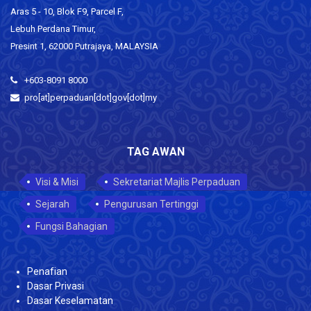
Aras 5 - 10, Blok F9, Parcel F,
Lebuh Perdana Timur,
Presint 1, 62000 Putrajaya, MALAYSIA
+603-8091 8000
pro[at]perpaduan[dot]gov[dot]my
TAG AWAN
Visi & Misi
Sekretariat Majlis Perpaduan
Sejarah
Pengurusan Tertinggi
Fungsi Bahagian
Penafian
Dasar Privasi
Dasar Keselamatan