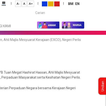
|
|
|
BM
EN
A-
A
A+
Carian...
I KAMI
Ahli Majlis Mesyuarat Kerajaan (EXCO), Negeri Perlis
 Tuan Megat Hashirat Hassan, Ahli Majlis Mesyuarat
, Perpaduan Masyarakat serta Kesihatan Negeri Perlis.
Undian
terian Perpaduan Negara bersama Kerajaan Negeri