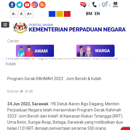
|
|
|
BM
EN
A-
A
A+
Carian...
Laman Utama
Media
Koleksi Media
Foto
Galeri Foto
foto jun 2023
Program Gerak RAHMAH 2023 : Jom Bersih &
Indah
Program Gerak RAHMAH 2023 : Jom Bersih & Indah
Butiran
4138
24 Jun 2023, Sarawak
-YB Datuk Aaron Ago Dagang, Menteri
Perpaduan Negara telah merasmikan Program Gerak Rahmah
2023 ‘Jom Bersih dan Indah’ di Kawasan Rukun Tetangga (KRT)
Uma
Belor, Sungai Asap, Belaga, Sarawak yang melibatkan dua
belas (12) KRT dengan penyertaan seramai 500 orang