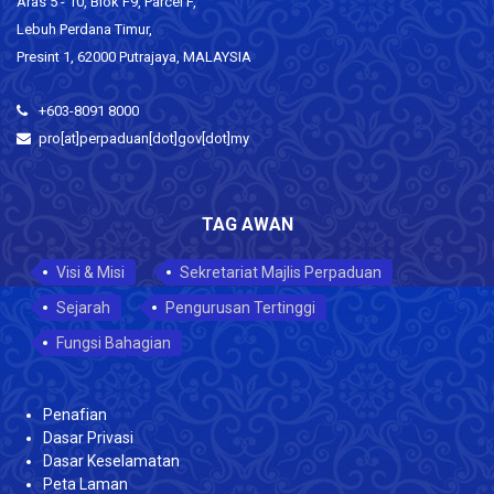
Aras 5 - 10, Blok F9, Parcel F,
Lebuh Perdana Timur,
Presint 1, 62000 Putrajaya, MALAYSIA
+603-8091 8000
pro[at]perpaduan[dot]gov[dot]my
TAG AWAN
Visi & Misi
Sekretariat Majlis Perpaduan
Sejarah
Pengurusan Tertinggi
Fungsi Bahagian
Penafian
Dasar Privasi
Dasar Keselamatan
Peta Laman