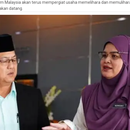
um Malaysia akan terus mempergiat usaha memelihara dan memulihar
akan datang.