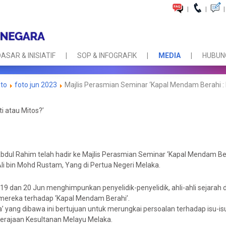
|
|
|
ASAR & INISIATIF
SOP & INFOGRAFIK
MEDIA
HUBUNG
oto
foto jun 2023
Majlis Perasmian Seminar ‘Kapal Mendam Berahi : R
i atau Mitos?’
 Abdul Rahim telah hadir ke Majlis Perasmian Seminar ‘Kapal Mendam Ber
Ali bin Mohd Rustam, Yang di Pertua Negeri Melaka.
a 19 dan 20 Jun menghimpunkan penyelidik-penyelidik, ahli-ahli sejara
 mereka terhadap ‘Kapal Mendam Berahi’.
 Kita’ yang dibawa ini bertujuan untuk merungkai persoalan terhadap is
Kerajaan Kesultanan Melayu Melaka.