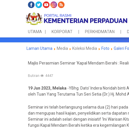
UTAMA
KORPORAT
PERKHIDMATAN
D
Laman Utama
Media
Koleksi Media
Foto
Galeri F
Majlis Perasmian Seminar ‘Kapal Mendam Berahi : Realit
Butiran
4447
19 Jun 2023, Melaka
-YBhg. Dato' Indera Noridah binti
oleh Tuan Yang Terutama Tun Seri Setia (Dr.) Hj. Mohd 
Seminar ini telah berlangsung selama dua (2) hari pad
dan mengupas hasil kajian,
penyelidikan serta dapatan
Seminar ini adalah selari dengan inisiatif ‘Ini Warisan
fungsi Kapal Mendam Berahi ketika era kegemilangan 