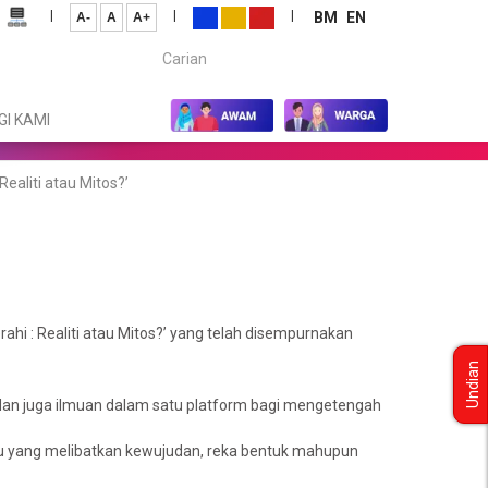
|
|
|
BM
EN
A-
A
A+
Carian...
I KAMI
ealiti atau Mitos?’
ahi : Realiti atau Mitos?’ yang telah disempurnakan
Undian
h dan juga ilmuan dalam satu platform bagi mengetengah
u-isu yang melibatkan kewujudan, reka bentuk mahupun