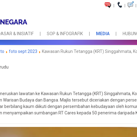
|
|
|
ASAR & INISIATIF
SOP & INFOGRAFIK
MEDIA
HUBUNG
oto
foto sept 2023
Kawasan Rukun Tetangga (KRT) Singgahmata, K
rudu
eneruskan lawatan ke Kawasan Rukun Tetangga (KRT) Singgahmata, K
 Warisan Budaya dan Bangsa. Majlis tersebut diceriakan dengan per
 berbilang kaum diikuti dengan persembahan kebudayaan oleh komuni
tan menyampaikan sumbangan RT Cares kepada 50 penerima daripada 