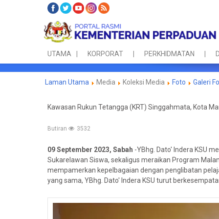
UTAMA
KORPORAT
PERKHIDMATAN
D
Laman Utama
Media
Koleksi Media
Foto
Galeri F
Kawasan Rukun Tetangga (KRT) Singgahmata, Kota Ma
Butiran
3532
09 September 2023, Sabah
-YBhg. Dato' Indera KSU m
Sukarelawan Siswa, sekaligus meraikan Program Malam
mempamerkan kepelbagaian dengan penglibatan pelajar
yang sama,
YBhg. Dato' Indera KSU turut berkesempa