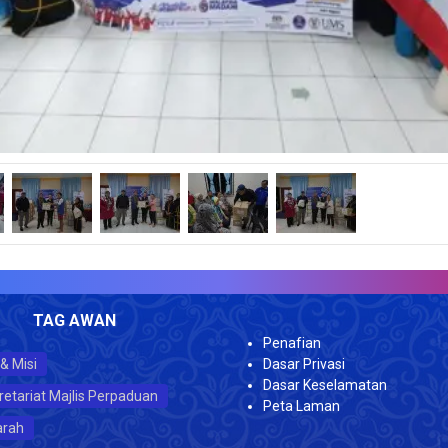
JUML
TAG AWAN
Penafian
 & Misi
Dasar Privasi
Dasar Keselamatan
retariat Majlis Perpaduan
Peta Laman
arah