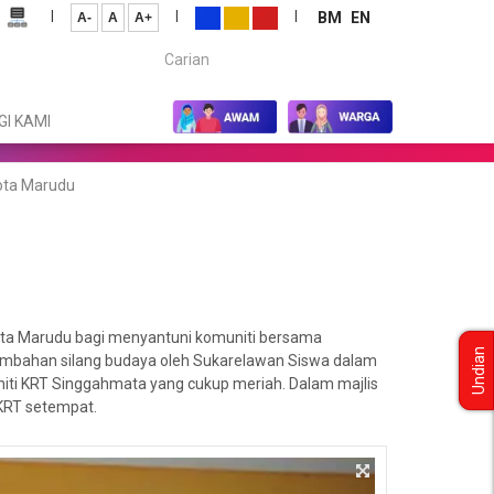
|
|
|
BM
EN
A-
A
A+
Carian...
I KAMI
ota Marudu
ota Marudu bagi menyantuni komuniti bersama
Undian
sembahan silang budaya oleh Sukarelawan Siswa dalam
ti KRT Singgahmata yang cukup meriah. Dalam majlis
KRT setempat.