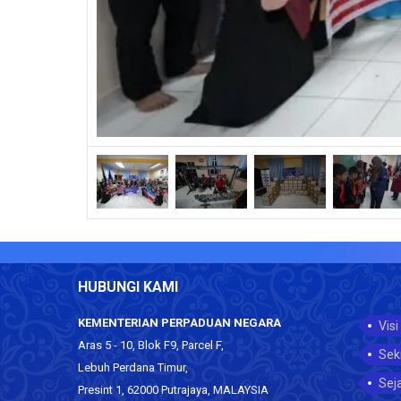
HUBUNGI KAMI
KEMENTERIAN PERPADUAN NEGARA
Visi
Aras 5 - 10, Blok F9, Parcel F,
Sek
Lebuh Perdana Timur,
Sej
Presint 1, 62000 Putrajaya, MALAYSIA