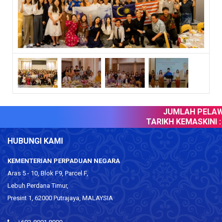
JUMLAH PELAWA
TARIKH KEMASKINI :
HUBUNGI KAMI
KEMENTERIAN PERPADUAN NEGARA
Aras 5 - 10, Blok F9, Parcel F,
Lebuh Perdana Timur,
Presint 1, 62000 Putrajaya, MALAYSIA