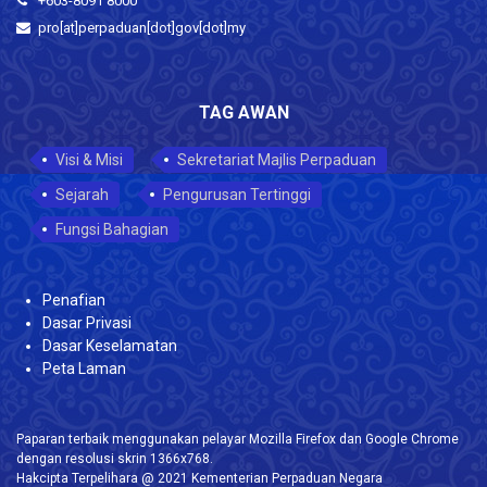
+603-8091 8000
pro[at]perpaduan[dot]gov[dot]my
TAG AWAN
Visi & Misi
Sekretariat Majlis Perpaduan
Sejarah
Pengurusan Tertinggi
Fungsi Bahagian
Penafian
Dasar Privasi
Dasar Keselamatan
Peta Laman
Paparan terbaik menggunakan pelayar Mozilla Firefox dan Google Chrome
dengan resolusi skrin 1366x768.
Hakcipta Terpelihara @ 2021 Kementerian Perpaduan Negara