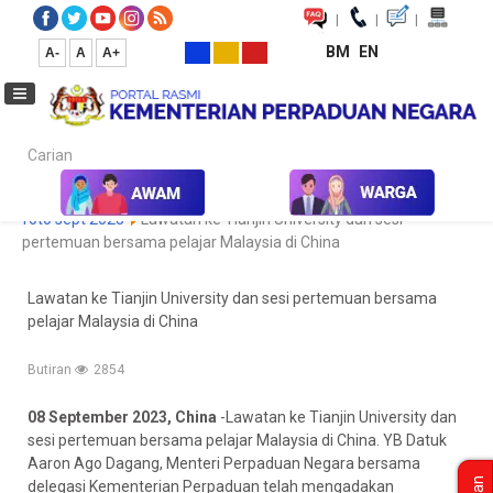
|
|
|
BM
EN
A-
A
A+
Carian...
Laman Utama
Media
Koleksi Media
Foto
Galeri Foto
foto sept 2023
Lawatan ke Tianjin University dan sesi
pertemuan bersama pelajar Malaysia di China
Lawatan ke Tianjin University dan sesi pertemuan bersama
pelajar Malaysia di China
Butiran
2854
08 September 2023, China
-Lawatan ke Tianjin University dan
sesi pertemuan bersama pelajar Malaysia di China. YB Datuk
Aaron Ago Dagang, Menteri Perpaduan Negara bersama
delegasi Kementerian Perpaduan telah mengadakan